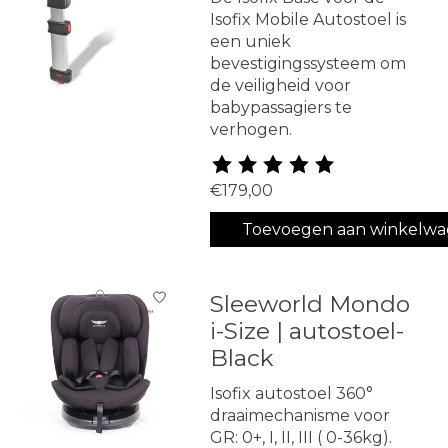
Isofix Mobile Autostoel is
een uniek
bevestigingssysteem om
de veiligheid voor
babypassagiers te
verhogen.
De beoordeling van dit produ
€179,00
Toevoegen aan winkelw
Sleeworld Mondo
i-Size | autostoel-
Black
Isofix autostoel 360°
draaimechanisme voor
GR: 0+, I, II, III ( 0-36kg).