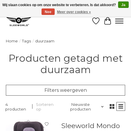
Wij slaan cookies op om onze website te verbeteren. Is dat akkoord?
Ja
Nee
Meer over cookies »
Verlanglijst
Winkelw
Home
/
Tags
/
duurzaam
Producten getagd met
duurzaam
Filters weergeven
4
Sorteren
Nieuwste
producten
op
producten
Sleeworld Mondo