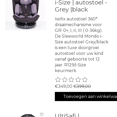
i-Size | autostoel -
Grey |black
Isofix autostoel 360°
draaimechanisme voor
GR: 0+, I, II, III ( 0-36kg).
De Sleeworld Mondo i-
Size autostoel Grey/black
is een luxe doorgroei
autostoel voor uw kind
vanaf geboorte tot 12
jaar. R129/i-Size
keurmerk.
De beoordeling van dit produ
€349,00
€399,00
Toevoegen aan winkelw
UltiSafi |