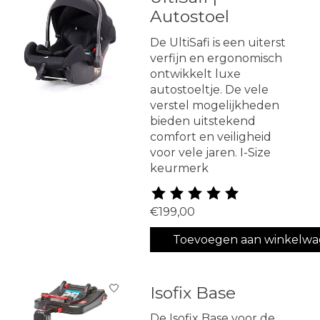
Autostoel
De UltiSafi is een uiterst
verfijn en ergonomisch
ontwikkelt luxe
autostoeltje. De vele
verstel mogelijkheden
bieden uitstekend
comfort en veiligheid
voor vele jaren. I-Size
keurmerk
De beoordeling van dit produ
€199,00
Toevoegen aan winkelw
Isofix Base
De Isofix Base voor de