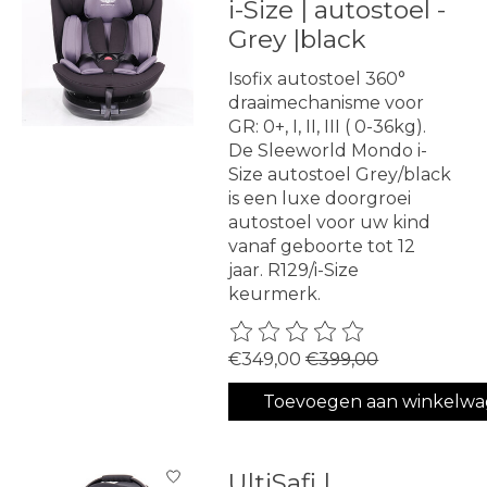
i-Size | autostoel -
Grey |black
Isofix autostoel 360°
draaimechanisme voor
GR: 0+, I, II, III ( 0-36kg).
De Sleeworld Mondo i-
Size autostoel Grey/black
is een luxe doorgroei
autostoel voor uw kind
vanaf geboorte tot 12
jaar. R129/i-Size
keurmerk.
De beoordeling van dit produ
€349,00
€399,00
Toevoegen aan winkelw
UltiSafi |