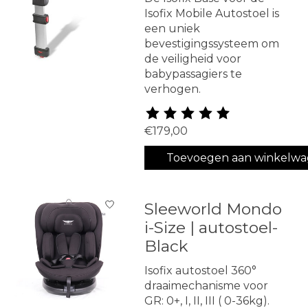
Isofix Mobile Autostoel is
een uniek
bevestigingssysteem om
de veiligheid voor
babypassagiers te
verhogen.
De beoordeling van dit produ
€179,00
Toevoegen aan winkelw
Sleeworld Mondo
i-Size | autostoel-
Black
Isofix autostoel 360°
draaimechanisme voor
GR: 0+, I, II, III ( 0-36kg).