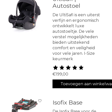
Autostoel
De UltiSafi is een uiterst
verfijn en ergonomisch
ontwikkelt luxe
autostoeltje. De vele
verstel mogelijkheden
bieden uitstekend
comfort en veiligheid
voor vele jaren. I-Size
keurmerk
De beoordeling van dit produ
€199,00
Toevoegen aan winkelw
Isofix Base
De Isofix Base voor de