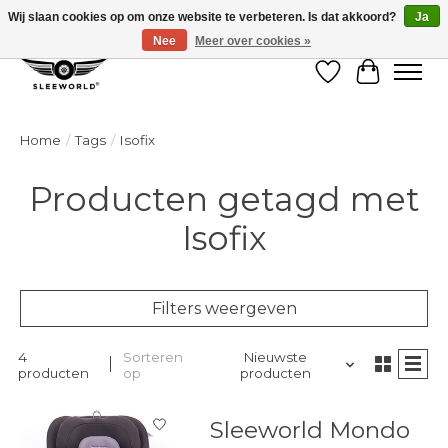
Wij slaan cookies op om onze website te verbeteren. Is dat akkoord?
Ja
Nee
Meer over cookies »
Verlanglijst
Winkelw
Home
/
Tags
/
Isofix
Producten getagd met
Isofix
Filters weergeven
4
Sorteren
Nieuwste
producten
op
producten
Sleeworld Mondo