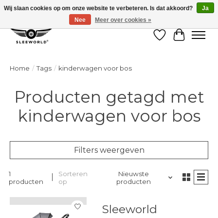
Wij slaan cookies op om onze website te verbeteren. Is dat akkoord?
Ja
Nee
Meer over cookies »
Verlanglijst
Winkelw
Home
/
Tags
/
kinderwagen voor bos
Producten getagd met
kinderwagen voor bos
Filters weergeven
1
Sorteren
Nieuwste
producten
op
producten
Sleeworld