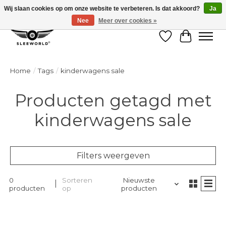
Wij slaan cookies op om onze website te verbeteren. Is dat akkoord?
Ja
Nee
Meer over cookies »
Verlanglijst
Winkelw
Home
/
Tags
/
kinderwagens sale
Producten getagd met
kinderwagens sale
Filters weergeven
0
Sorteren
Nieuwste
producten
op
producten