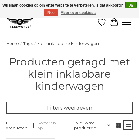
Wij slaan cookies op om onze website te verbeteren. Is dat akkoord?
Ja
Nee
Meer over cookies »
Verlanglijst
Winkelw
Home
/
Tags
/
klein inklapbare kinderwagen
Producten getagd met
klein inklapbare
kinderwagen
Filters weergeven
1
Sorteren
Nieuwste
producten
op
producten