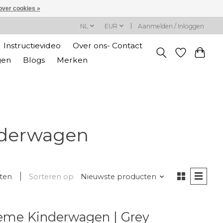
over cookies »
NL
EUR
Aanmelden / Inloggen
Instructievideo
Over ons- Contact
gen
Blogs
Merken
nderwagen
ten
Sorteren op
Nieuwste producten
eme Kinderwagen | Grey