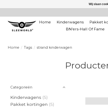
Wij slaan coo
Home
Kinderwagens
Pakket ko
BN'ers-Hall Of Fame
Home
/
Tags
/
strand kinderwagen
Producte
Categorieën
Kinderwagens
(5)
Pakket kortingen
(5)