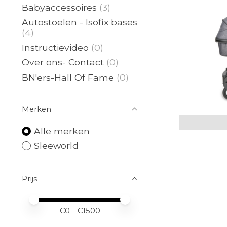
Babyaccessoires
(3)
Autostoelen - Isofix bases
(4)
Instructievideo
(0)
Over ons- Contact
(0)
BN'ers-Hall Of Fame
(0)
Merken
Alle merken
Sleeworld
Prijs
Minimale prijswaarde
Price maximum value
€
0
- €
1500