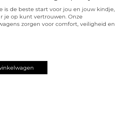
is de beste start voor jou en jouw kindje,
 je op kunt vertrouwen. Onze
agens zorgen voor comfort, veiligheid en
t product is
5
van de 5
winkelwagen