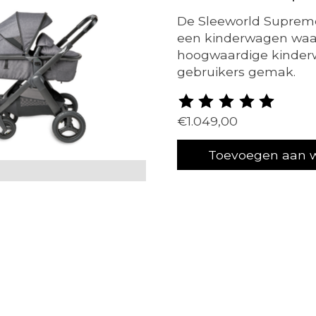
De Sleeworld Supreme 
een kinderwagen waar
hoogwaardige kinderw
gebruikers gemak.
De beoordeling van di
€1.049,00
Toevoegen aan 