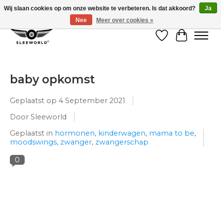
Wij slaan cookies op om onze website te verbeteren. Is dat akkoord?
Ja
Nee
Meer over cookies »
Verlanglijst
Winkelw
baby opkomst
Geplaatst op
4 September 2021
Door Sleeworld
Geplaatst in
hormonen
,
kinderwagen
,
mama to be
,
moodswings
,
zwanger
,
zwangerschap
0