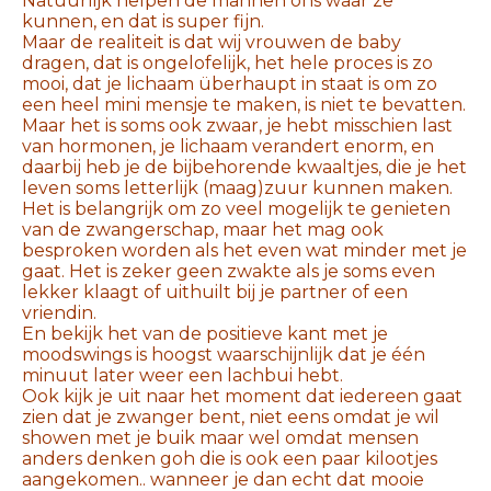
Natuurlijk helpen de mannen ons waar ze
kunnen, en dat is super fijn.
Maar de realiteit is dat wij vrouwen de baby
dragen, dat is ongelofelijk, het hele proces is zo
mooi, dat je lichaam überhaupt in staat is om zo
een heel mini mensje te maken, is niet te bevatten.
Maar het is soms ook zwaar, je hebt misschien last
van hormonen, je lichaam verandert enorm, en
daarbij heb je de bijbehorende kwaaltjes, die je het
leven soms letterlijk (maag)zuur kunnen maken.
Het is belangrijk om zo veel mogelijk te genieten
van de zwangerschap, maar het mag ook
besproken worden als het even wat minder met je
gaat. Het is zeker geen zwakte als je soms even
lekker klaagt of uithuilt bij je partner of een
vriendin.
En bekijk het van de positieve kant met je
moodswings is hoogst waarschijnlijk dat je één
minuut later weer een lachbui hebt.
Ook kijk je uit naar het moment dat iedereen gaat
zien dat je zwanger bent, niet eens omdat je wil
showen met je buik maar wel omdat mensen
anders denken goh die is ook een paar kilootjes
aangekomen.. wanneer je dan echt dat mooie