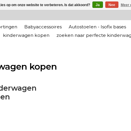
kies op om onze website te verbeteren. Is dat akkoord?
Ja
Nee
Meer 
rtingen
Babyaccessoires
Autostoelen - Isofix bases
kinderwagen kopen
zoeken naar perfecte kinderwa
rwagen kopen
derwagen
pen