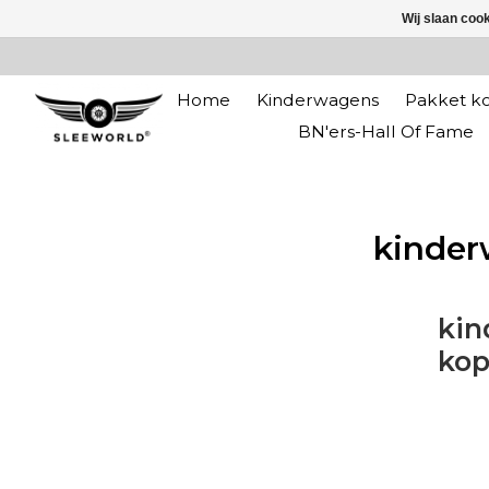
Wij slaan coo
Home
Kinderwagens
Pakket ko
BN'ers-Hall Of Fame
kinde
kin
ko