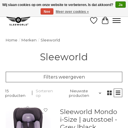
Wij slaan cookies op om onze website te verbeteren. Is dat akkoord?
Ja
Nee
Meer over cookies »
Verlanglijst
Winkelw
Home
/
Merken
/
Sleeworld
Sleeworld
Filters weergeven
15
Sorteren
Nieuwste
producten
op
producten
Sleeworld Mondo
i-Size | autostoel -
Grey |black