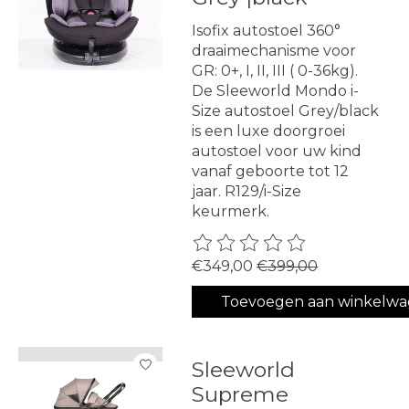
Isofix autostoel 360°
draaimechanisme voor
GR: 0+, I, II, III ( 0-36kg).
De Sleeworld Mondo i-
Size autostoel Grey/black
is een luxe doorgroei
autostoel voor uw kind
vanaf geboorte tot 12
jaar. R129/i-Size
keurmerk.
De beoordeling van dit produ
€349,00
€399,00
Toevoegen aan winkelw
Sleeworld
Supreme