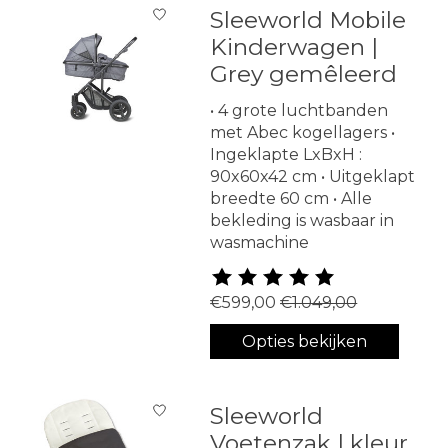
Sleeworld Mobile
Kinderwagen |
Grey gemêleerd
• 4 grote luchtbanden
met Abec kogellagers •
Ingeklapte LxBxH :
90x60x42 cm • Uitgeklapt
breedte 60 cm • Alle
bekleding is wasbaar in
wasmachine
De beoordeling van dit produ
€599,00
€1.049,00
Opties bekijken
Sleeworld
Voetenzak | kleur