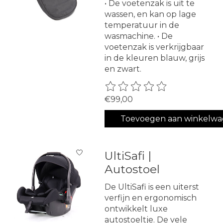
• De voetenzak is uit te
wassen, en kan op lage
temperatuur in de
wasmachine. • De
voetenzak is verkrijgbaar
in de kleuren blauw, grijs
en zwart.
De beoordeling van dit produ
€99,00
Toevoegen aan winkelw
UltiSafi |
Autostoel
De UltiSafi is een uiterst
verfijn en ergonomisch
ontwikkelt luxe
autostoeltje. De vele