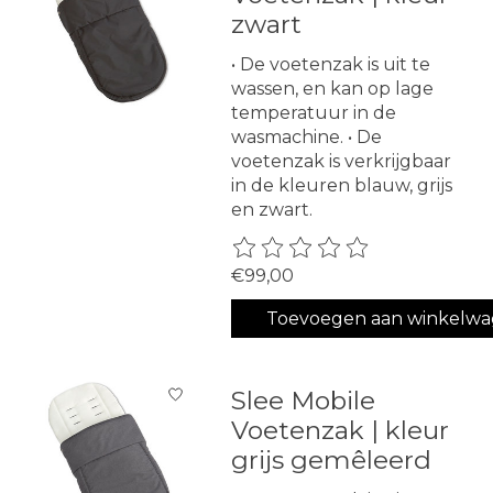
zwart
• De voetenzak is uit te
wassen, en kan op lage
temperatuur in de
wasmachine. • De
voetenzak is verkrijgbaar
in de kleuren blauw, grijs
en zwart.
De beoordeling van dit produ
€99,00
Toevoegen aan winkelw
Slee Mobile
Voetenzak | kleur
grijs gemêleerd