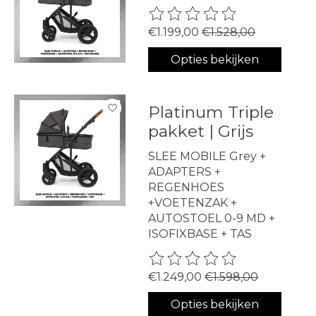
De beoordeling van dit produ
€1.199,00
€1.528,00
Opties bekijken
Platinum Triple
pakket | Grijs
SLEE MOBILE Grey +
ADAPTERS +
REGENHOES
+VOETENZAK +
AUTOSTOEL 0-9 MD +
ISOFIXBASE + TAS
De beoordeling van dit produ
€1.249,00
€1.598,00
Opties bekijken