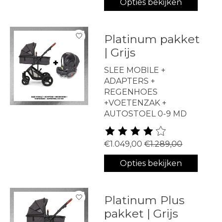
Opties bekijken
Platinum pakket
| Grijs
SLEE MOBILE +
ADAPTERS +
REGENHOES
+VOETENZAK +
AUTOSTOEL 0-9 MD
De beoordeling van dit produ
€1.049,00
€1.289,00
Opties bekijken
Platinum Plus
pakket | Grijs